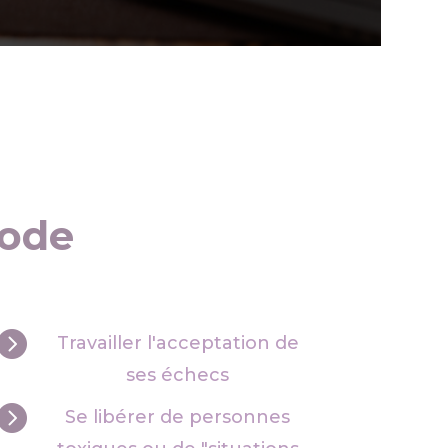
hode

Travailler l'acceptation de
ses échecs

Se libérer de personnes