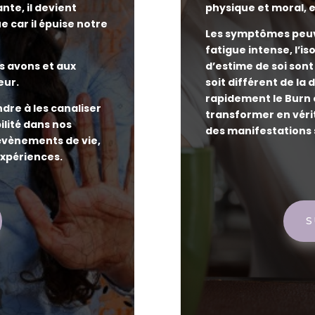
nte, il devient
physique et moral, e
 car il épuise notre
Les symptômes peuve
fatigue intense, l’i
s avons et aux
d’estime de soi sont
eur.
soit différent de la 
rapidement le Burn 
dre à les canaliser
transformer en véri
lité dans nos
des manifestations 
 évènements de vie,
expériences.
S