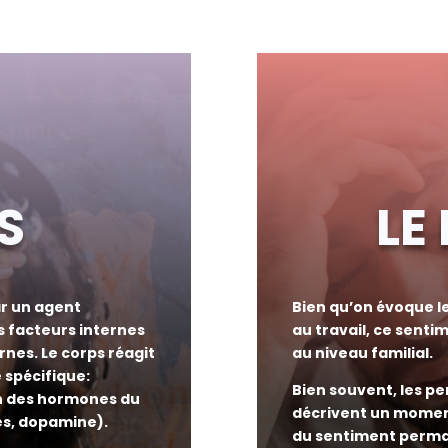
S
LE
ar un agent
Bien qu’on évoque l
 facteurs internes
au travail, ce sent
rnes. Le corps réagit
au niveau familial.
spécifique:
Bien souvent, les p
ion des hormones du
décrivent un moment
nes, dopamine).
du sentiment perman