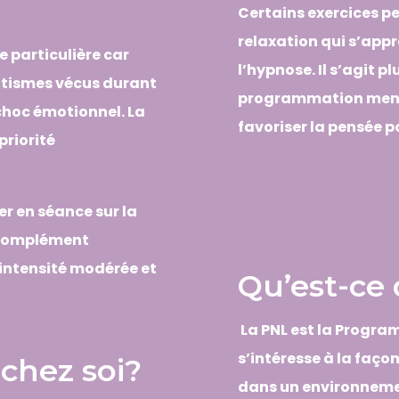
Certains exercices p
relaxation qui s’app
e particulière car
l’hypnose. Il s’agit 
matismes vécus durant
programmation menta
choc émotionnel. La
favoriser la pensée po
priorité
er en séance sur la
n complément
’intensité modérée et
Qu’est-ce 
La PNL est la Progra
s’intéresse à la faç
 chez soi?
dans un environnemen