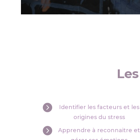
Les

Identifier les facteurs et les
origines du stress

Apprendre à reconnaitre e