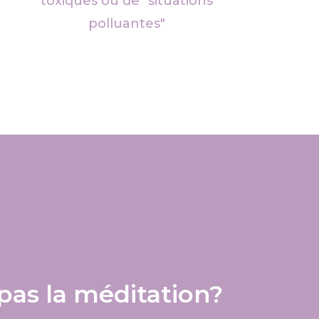
toxiques ou de "situations
polluantes"
pas la méditation?